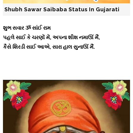
Shubh Sawar Saibaba Status In Gujarati
શુભ સવાર ૐ સાંઈ રામ
પહલે સાઈ કે ચરણોં મેં, અપના શીશ નમાઊં મૈં,
કૈસે શિરડી સાઈ આએ, સારા હાલ સુનાઊં મૈં.