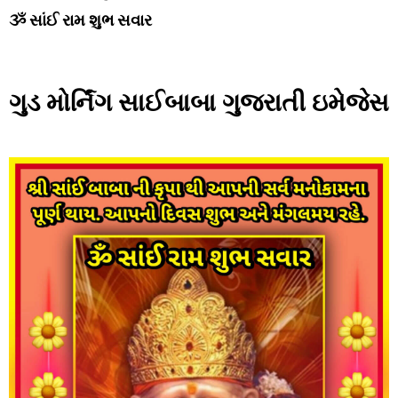
ૐ સાંઈ રામ શુભ સવાર
ગુડ મોર્નિંગ સાઈબાબા ગુજરાતી ઇમેજેસ