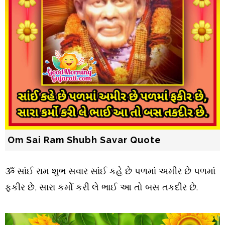
Om Sai Ram Shubh Savar Quote
ૐ સાંઈ રામ શુભ સવાર
સાંઈ કહે છે પળમાં અમીર છે પળમાં
ફકીર છે,
સારા કર્મો કરી લે ભાઈ આ તો બસ તકદીર છે.