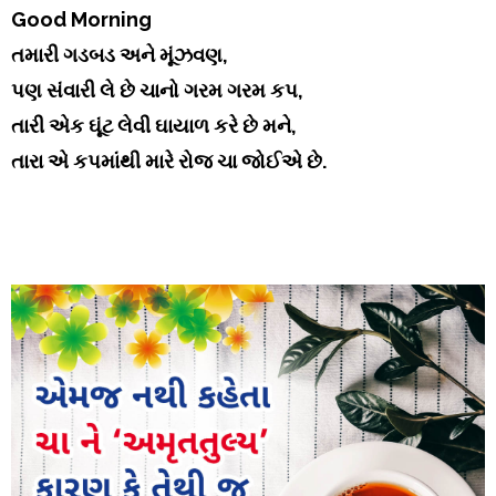
Good Morning
તમારી ગડબડ અને મૂંઝવણ,
પણ સંવારી લે છે ચાનો ગરમ ગરમ કપ,
તારી એક ઘૂંટ લેવી ઘાયાળ કરે છે મને,
તારા એ કપમાંથી મારે રોજ ચા જોઈએ છે.