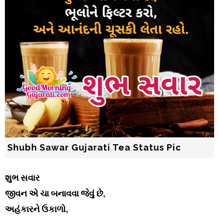
Shubh Sawar Gujarati Tea Status Pic
શુભ સવાર
જીવન એ ચા બનાવવા જેવું છે,
અહંકારને ઉકાળો,