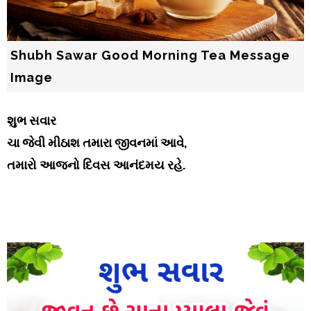
Shubh Sawar Good Morning Tea Message
Image
શુભ સવાર
ચા જેવી મીઠાશ તમારા જીવનમાં આવે,
તમારો આજનો દિવસ આનંદમય રહે.