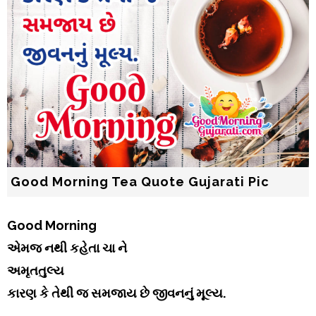
Good Morning Tea Quote Gujarati Pic
Good Morning
એમજ નથી કહેતા ચા ને
અમૃતતુલ્ય
કારણ કે તેથી જ સમજાય છે જીવનનું મૂલ્ય.