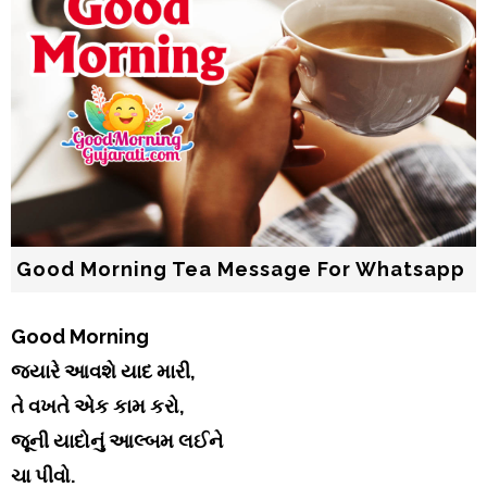
Good Morning Tea Message For Whatsapp
Good Morning
જ્યારે આવશે યાદ મારી,
તે વખતે એક કામ કરો,
જૂની યાદોનું આલ્બમ લઈને
ચા પીવો.