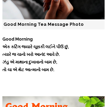
Good Morning Tea Message Photo
Good Morning
એક કટિંગ જ્યારે ચૂસકી લઈને પીઉં છું,
ત્યારે જ ચાનો ખરો આનંદ આવે છે.
ઝંડુ એ માથાના દુખાવાનો બામ છે,
તો ચા એ થેટ આત્માનો બામ છે.