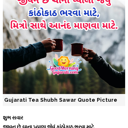
Gujarati Tea Shubh Sawar Quote Picture
શુભ સવાર
જીવન છે ચાના પ્યાલા જેવું કાંઠોકાઠ ભરવા માટે,