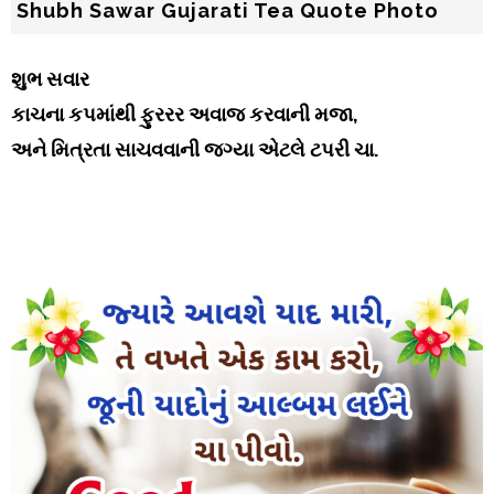
Shubh Sawar Gujarati Tea Quote Photo
શુભ સવાર
કાચના કપમાંથી ફુરરર અવાજ કરવાની મજા,
અને મિત્રતા સાચવવાની જગ્યા એટલે ટપરી ચા.