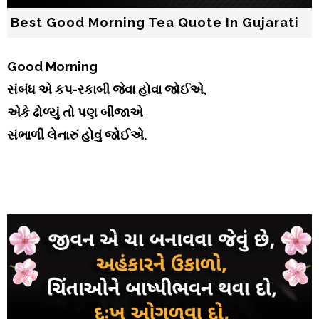
Best Good Morning Tea Quote In Gujarati
Good Morning
સંબંધ એ કપ-રકાબી જેવા હોવા જોઈએ,
એકે ઢોળ્યું તો પણ બીજાએ
સંભાળી લેનારું હોવું જોઈએ.